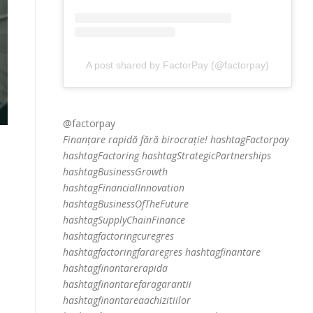
A post shared by FactorPay (@factorpay)
@factorpay
Finanțare rapidă fără birocrație! hashtagFactorpay
hashtagFactoring hashtagStrategicPartnerships
hashtagBusinessGrowth
e
hashtagFinancialInnovation
hashtagBusinessOfTheFuture
hashtagSupplyChainFinance
hashtagfactoringcuregres
hashtagfactoringfararegres hashtagfinantare
hashtagfinantarerapida
hashtagfinantarefaragarantii
hashtagfinantareaachizitiilor