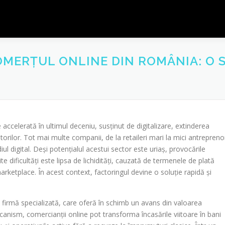
ERȚUL ONLINE DIN ROMÂNIA: O S
ccelerată în ultimul deceniu, susținut de digitalizare, extinderea
rilor. Tot mai multe companii, de la retaileri mari la mici antreprenor
iul digital. Deși potențialul acestui sector este uriaș, provocările
te dificultăți este lipsa de lichidități, cauzată de termenele de plată
rketplace. În acest context, factoringul devine o soluție rapidă și
 firmă specializată, care oferă în schimb un avans din valoarea
canism, comercianții online pot transforma încasările viitoare în bani