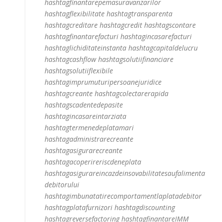
hashtagfinantarepemasuravanzarilor
hashtagflexibilitate hashtagtransparenta
hashtagcreditare hashtagcredit hashtagscontare
hashtagfinantarefacturi hashtagincasarefacturi
hashtaglichiditateinstanta hashtagcapitaldelucru
hashtagcashflow hashtagsolutiifinanciare
hashtagsolutiiflexibile
hashtagimprumuturipersoanejuridice
hashtagcreante hashtagcolectarerapida
hashtagscadentedepasite
hashtagincasareintarziata
hashtagtermenedeplatamari
hashtagadministrarecreante
hashtagasigurarecreante
hashtagacoperireriscdeneplata
hashtagasigurareincazdeinsovabilitatesaufalimenta
debitorului
hashtagimbunatatirecomportamentlaplatadebitor
hashtagplatafurnizori hashtagdiscounting
hashtagreversefactoring hashtagfinantareIMM