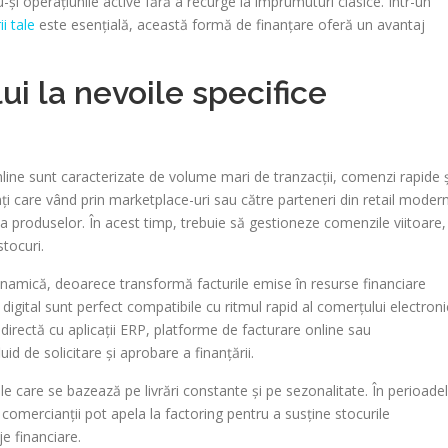
u-și operațiunile active fără a recurge la împrumuturi clasice. Într-un
i tale
este esențială, această formă de finanțare oferă un avantaj
i la nevoile specifice
nline sunt caracterizate de volume mari de tranzacții, comenzi rapide ș
i care vând prin marketplace-uri sau către parteneri din retail moder
area produselor. În acest timp, trebuie să gestioneze comenzile viitoare,
stocuri.
dinamică, deoarece transformă facturile emise în resurse financiare
digital sunt perfect compatibile cu ritmul rapid al comerțului electroni
directă cu aplicații ERP, platforme de facturare online sau
id de solicitare și aprobare a finanțării.
le care se bazează pe livrări constante și pe sezonalitate. În perioade
comercianții pot apela la factoring pentru a susține stocurile
je financiare.