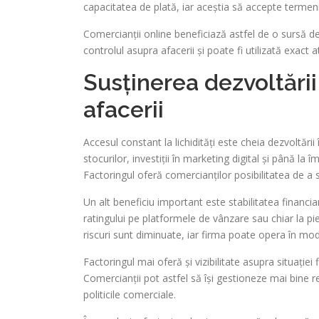
capacitatea de plată, iar aceștia să accepte termeni
Comercianții online beneficiază astfel de o sursă de
controlul asupra afacerii și poate fi utilizată exac
Susținerea dezvoltării 
afacerii
Accesul constant la lichidități este cheia dezvoltăr
stocurilor, investiții în marketing digital și până la 
Factoringul oferă comercianților posibilitatea de a se
Un alt beneficiu important este stabilitatea financiar
ratingului pe platformele de vânzare sau chiar la pi
riscuri sunt diminuate, iar firma poate opera în mod 
Factoringul mai oferă și vizibilitate asupra situației
Comercianții pot astfel să își gestioneze mai bine rela
politicile comerciale.