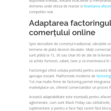
disponibili imediat, evitând întârzierile și menținând
domeniu unde viteza de reacție si
finantarea afaceri
competitiv real.
Adaptarea factoringulu
comerțului online
Spre deosebire de comerțul tradițional, vânzările o
termene de plată deseori decalate. Mulți comercianț
sunt plătiți la 15, 30 sau chiar 60 de zile de la livr
să achite furnizori, salarii, taxe și să investească în 
Factoringul oferă soluția potrivită pentru această 
aproape instant. Platformele moderne de
factoring
Tot mai multe firme de factoring permit integrarea 
marketplace-uri, oferind comercianților un proces flu
Această adaptabilitate este esențială pentru afaceri
aglomerate, cum sunt Black Friday sau sărbătorile, 
suplimentare și pentru a face față cererii fără bloca