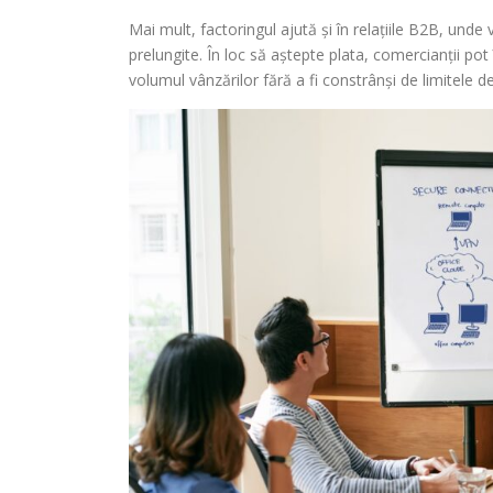
Mai mult, factoringul ajută și în relațiile B2B, und
prelungite. În loc să aștepte plata, comercianții po
volumul vânzărilor fără a fi constrânși de limitele d