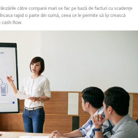
e vânzările către companii mari se fac pe bază de facturi cu scadențe
t încasa rapid o parte din sumă, ceea ce le permite să își crească
e cash-flow.