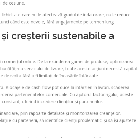
i de cesiune.
 lichiditate care nu le afectează gradul de îndatorare, nu le reduce
t atunci când este nevoie, fără angajamente pe termen lung.
și creșterii sustenabile a
ii în comerțul online. De la extinderea gamei de produse, optimizarea
îmbunătățirea serviciului de livrare, toate aceste acțiuni necesită capital.
 dezvolta fără a fi limitați de încasările întârziate.
ă. Blocajele de cash-flow pot duce la întârzieri în livrări, scăderea
erderea parteneriatelor comerciale. Cu ajutorul factoringului, aceste
constant, oferind încredere clienților și partenerilor.
 financiare, prin rapoarte detaliate și monitorizarea creanțelor.
țiile cu partenerii, să identifice clienții problematici și să își ajusteze